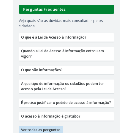
Perguntas Frequentes:
Veja quais são as dúvidas mais consultadas pelos
Quais são
cidadãos:
apresent
Informaç
O que é a Lei de Acesso à Informação?
O que é t
Quando a Lei de Acesso à Informação entrou em
vigor?
O que são informações?
A que tipo de informação os cidadãos podem ter
acesso pela Lei de Acesso?
É preciso justificar o pedido de acesso à informação?
O acesso à informação é gratuito?
Ver todas as perguntas