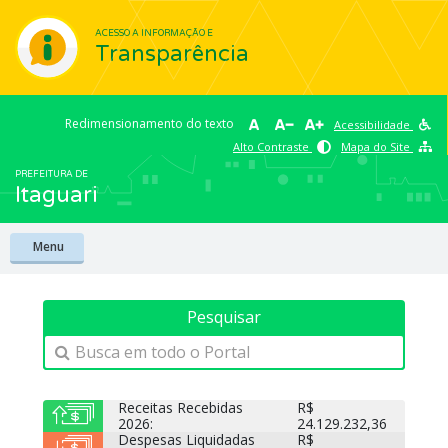
ACESSO A INFORMAÇÃO E
Transparência
Redimensionamento do texto
Acessibilidade
Alto Contraste
Mapa do Site
PREFEITURA DE
Itaguari
Menu
Busca em todo o Portal
Receitas Recebidas
R$
2026:
24.129.232,36
Despesas Liquidadas
R$